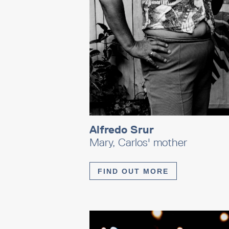
Alfredo Srur
Mary, Carlos' mother
FIND OUT MORE