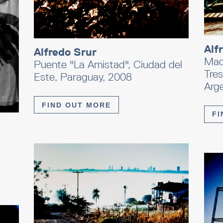
Alf
Alfredo Srur
Madr
Puente "La Amistad", Ciudad del
Tres
Este, Paraguay, 2008
Arg
FIND OUT MORE
FI