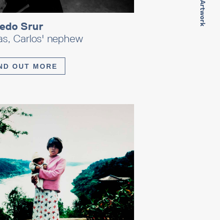
Next Artwork
redo Srur
as, Carlos' nephew
ND OUT MORE