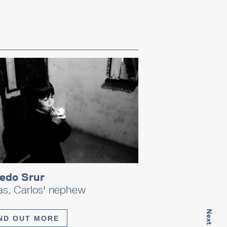
redo Srur
as, Carlos' nephew
ND OUT MORE