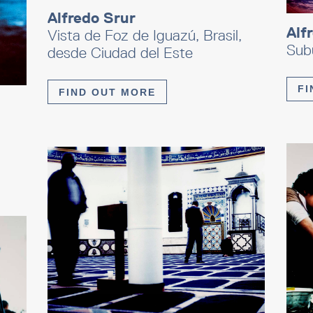
Alfredo Srur
Alf
Vista de Foz de Iguazú, Brasil,
Subu
desde Ciudad del Este
FI
FIND OUT MORE