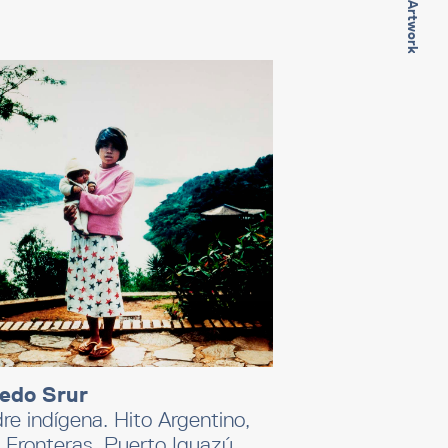
Next Artwork
redo Srur
e indígena. Hito Argentino,
 Fronteras, Puerto Iguazú,