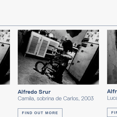
Alf
Alfredo Srur
Luc
Camila, sobrina de Carlos, 2003
FI
FIND OUT MORE