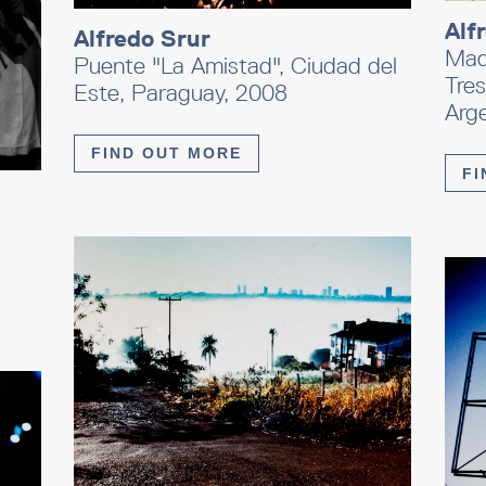
Alf
Alfredo Srur
Madr
Puente "La Amistad", Ciudad del
Tres
Este, Paraguay, 2008
Arg
FIND OUT MORE
FI