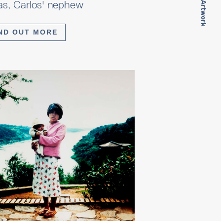
Next Artwork
as, Carlos' nephew
ND OUT MORE