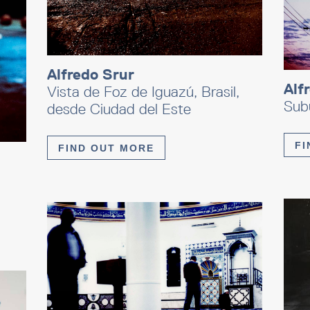
Alfredo Srur
Alf
Vista de Foz de Iguazú, Brasil,
Subu
desde Ciudad del Este
FI
FIND OUT MORE