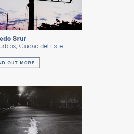
redo Srur
rbios, Ciudad del Este
ND OUT MORE