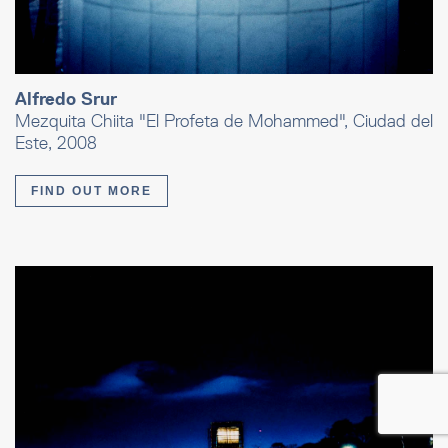
Alfredo Srur
Mezquita Chiita "El Profeta de Mohammed", Ciudad del
Este, 2008
FIND OUT MORE